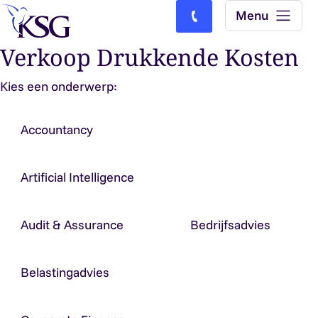
Skip to content
Menu
Bel ons: (0)77-4740000
Verkoop Drukkende Kosten
Kies een onderwerp:
Accountancy
Artificial Intelligence
Audit & Assurance
Bedrijfsadvies
Belastingadvies