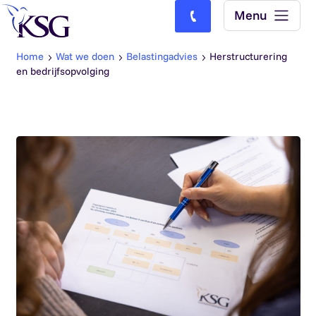
Skip to content
Menu
Bel ons: (0)77-4740000
Home
Wat we doen
Belastingadvies
Herstructurering
en bedrijfsopvolging