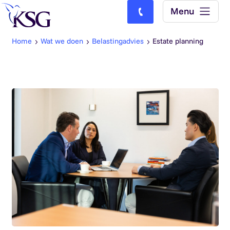
Skip to content
Menu
Bel ons: (0)77-4740000
Home
Wat we doen
Belastingadvies
Estate planning