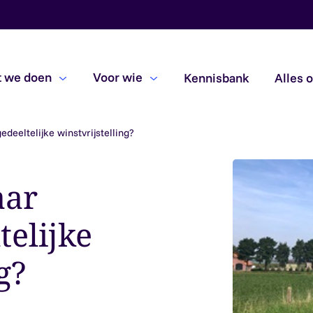
 we doen
Voor wie
Kennisbank
Alles 
deeltelijke winstvrijstelling?
Beoordelingsopdrachten
Due diligence
aar
Subsidiecontroles
elijke
g?