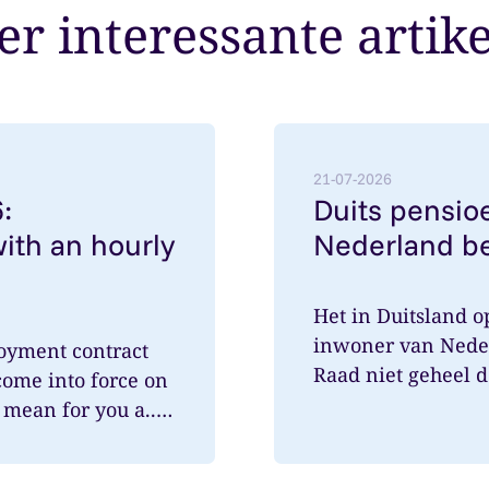
r interessante artik
employment contracts with an hourly rate below €38
Lees meer over: Duits pe
21-07-2026
:
Duits pensioe
ith an hourly
Nederland be
Het in Duitsland 
inwoner van Nede
oyment contract
Raad niet geheel 
come into force on
speelde hi...
mean for you a...