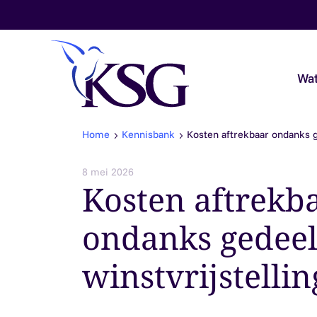
Skip to content
Wat
Home
Kennisbank
Kosten aftrekbaar ondanks ge
Audit & Assurance
8 mei 2026
Kosten aftrekb
Belastingadvies
ondanks gedeelt
Payroll & Loonadvies
winstvrijstellin
Accountancy & Bedrijfsadvies
Overheidsaccountants