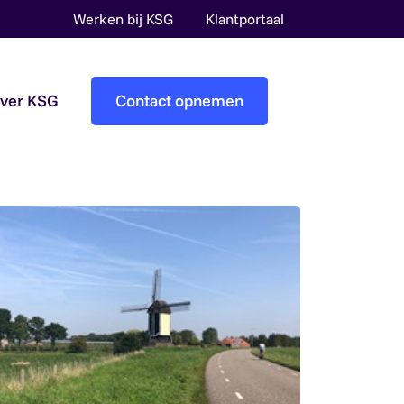
Werken bij KSG
Klantportaal
over KSG
Contact opnemen
Accountantscontrole
Pre-audit services
Overheidsaccountants