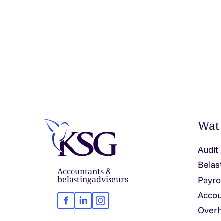
Wat
Audit
Belas
Accountants &
belastingadviseurs
Payro
Accou
Facebook
LinkedIn
Instagram
Overh