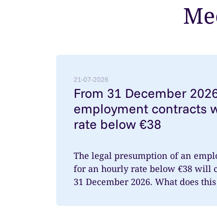
Mee
Lees meer over: From 31 December 2026: 
21-07-2026
From 31 December 2026
employment contracts w
rate below €38
The legal presumption of an empl
for an hourly rate below €38 will 
31 December 2026. What does this 