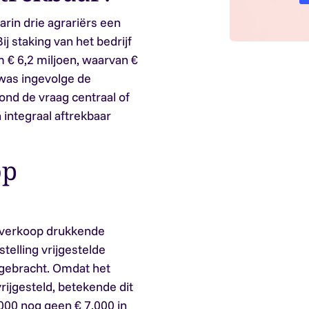
rin drie agrariërs een
j staking van het bedrijf
m € 6,2 miljoen, waarvan €
 was ingevolge de
ond de vraag centraal of
integraal aftrekbaar
op
e verkoop drukkende
telling vrijgestelde
gebracht. Omdat het
rijgesteld, betekende dit
000 nog geen € 7.000 in