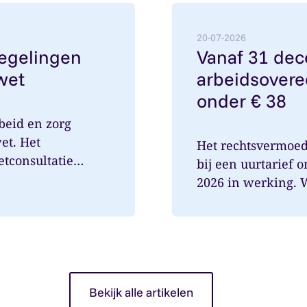
egelingen met wetsvoorstel Verlofwet
Lees meer over: Vanaf 3
20-07-2026
regelingen
Vanaf 31 de
wet
arbeidsovere
onder € 38
beid en zorg
et. Het
Het rechtsvermoe
etconsultatie
bij een uurtarief 
2026 in werking. Wa
Bekijk alle artikelen