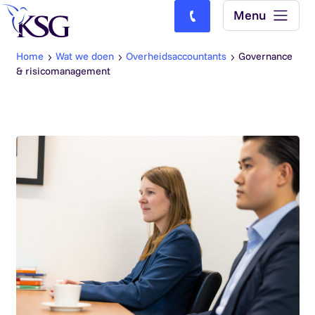
Skip to content
Menu
Bel ons: (0)77-4740000
Home
Wat we doen
Overheidsaccountants
Governance
& risicomanagement