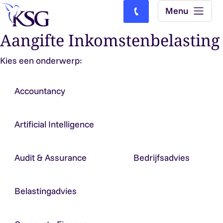
Skip to content
Menu
Bel ons: (0)77-4740000
Aangifte Inkomstenbelasting
Kies een onderwerp:
Accountancy
Artificial Intelligence
Audit & Assurance
Bedrijfsadvies
Belastingadvies