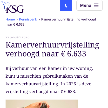
Skip to content
Menu
Bel ons: (0)77-4740000
Home
Kennisbank
Kamerverhuurvrijstelling verhoogd
naar € 6.633
22 januari 2026
Kamerverhuurvrijstelling
verhoogd naar € 6.633
Bij verhuur van een kamer in uw woning,
kunt u misschien gebruikmaken van de
kamerverhuurvrijstelling. In 2026 is deze
vrijstelling verhoogd naar € 6.633.