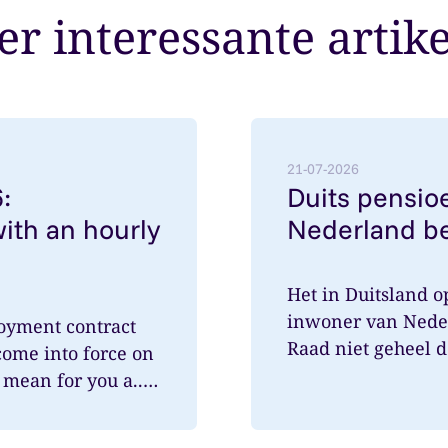
r interessante artik
employment contracts with an hourly rate below €38
Lees meer over: Duits pe
21-07-2026
:
Duits pensioe
ith an hourly
Nederland be
Het in Duitsland 
inwoner van Nede
oyment contract
Raad niet geheel 
come into force on
speelde hi...
mean for you a...