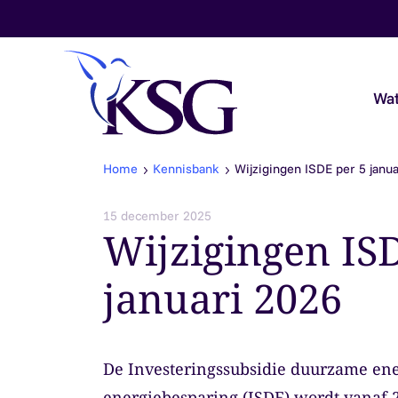
Skip to content
Wat
Home
Kennisbank
Wijzigingen ISDE per 5 janu
Audit & Assurance
15 december 2025
Wijzigingen IS
Belastingadvies
januari 2026
Payroll & Loonadvies
Accountancy & Bedrijfsadvies
De Investeringssubsidie duurzame ene
Overheidsaccountants
energiebesparing (ISDE) wordt vanaf 