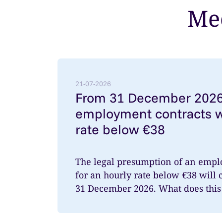
Mee
Lees meer over: From 31 December 2026: 
21-07-2026
From 31 December 2026
employment contracts w
rate below €38
The legal presumption of an empl
for an hourly rate below €38 will 
31 December 2026. What does this 