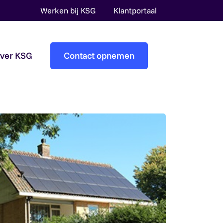
Werken bij KSG
Klantportaal
over KSG
Contact opnemen
Accountantscontrole
Pre-audit services
Overheidsaccountants