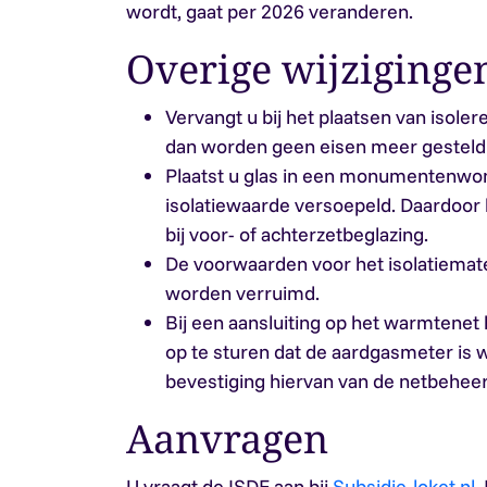
wordt, gaat per 2026 veranderen.
Overige wijziging
Vervangt u bij het plaatsen van isoler
dan worden geen eisen meer gesteld 
Plaatst u glas in een monumentenwon
isolatiewaarde versoepeld. Daardoor k
bij voor- of achterzetbeglazing.
De voorwaarden voor het isolatiemate
worden verruimd.
Bij een aansluiting op het warmtenet
op te sturen dat de aardgasmeter is 
bevestiging hiervan van de netbeheer
Aanvragen
U vraagt de ISDE aan bij
Subsidie-loket.nl
.