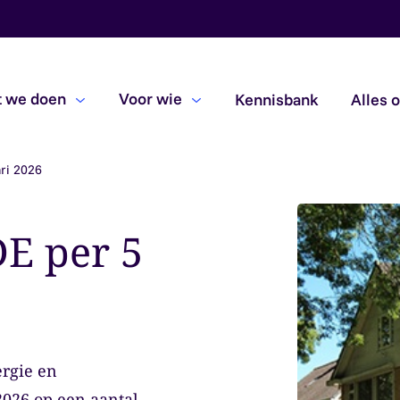
 we doen
Voor wie
Kennisbank
Alles 
ari 2026
Beoordelingsopdrachten
Due diligence
DE per 5
Subsidiecontroles
rgie en
2026 op een aantal