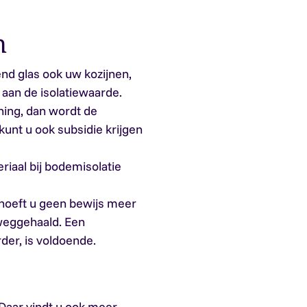
en
end glas ook uw kozijnen,
aan de isolatiewaarde.
ing, dan wordt de
unt u ook subsidie krijgen
riaal bij bodemisolatie
 hoeft u geen bewijs meer
weggehaald. Een
der, is voldoende.
 Daar vindt u ook meer