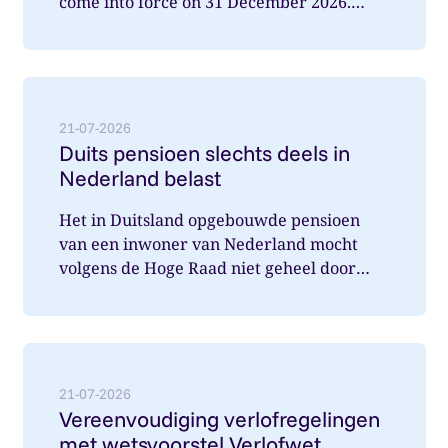
come into force on 31 December 2026.
What does this mean for you a...
Lees meer over: Duits pensioen slechts deels in Nede
21-07-2026
Duits pensioen slechts deels in
Nederland belast
Het in Duitsland opgebouwde pensioen
van een inwoner van Nederland mocht
volgens de Hoge Raad niet geheel door
Nederland belast worden. Wat speelde hi...
Lees meer over: Vereenvoudiging verlofregelingen m
21-07-2026
Vereenvoudiging verlofregelingen
met wetsvoorstel Verlofwet