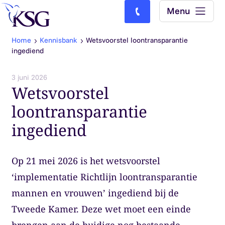
Skip to content
Menu
Bel ons: (0)77-4740000
Home
Kennisbank
Wetsvoorstel loontransparantie
ingediend
3 juni 2026
Wetsvoorstel
loontransparantie
ingediend
Op 21 mei 2026 is het wetsvoorstel
‘implementatie Richtlijn loontransparantie
mannen en vrouwen’ ingediend bij de
Tweede Kamer. Deze wet moet een einde