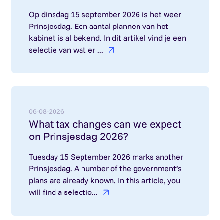
Op dinsdag 15 september 2026 is het weer
Prinsjesdag. Een aantal plannen van het
kabinet is al bekend. In dit artikel vind je een
selectie van wat er ...
Lees meer over: What tax changes can we expect
06-08-2026
What tax changes can we expect
on Prinsjesdag 2026?
Tuesday 15 September 2026 marks another
Prinsjesdag. A number of the government’s
plans are already known. In this article, you
will find a selectio...