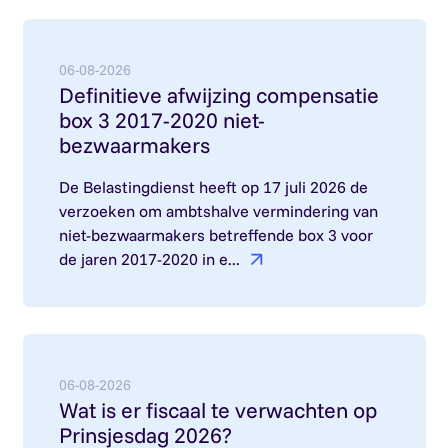
Lees meer over: Definitieve afwijzing compensa
06-08-2026
Definitieve afwijzing compensatie
box 3 2017-2020 niet-
bezwaarmakers
De Belastingdienst heeft op 17 juli 2026 de
verzoeken om ambtshalve vermindering van
niet-bezwaarmakers betreffende box 3 voor
de jaren 2017-2020 in e...
Lees meer over: Wat is er fiscaal te verwachten 
06-08-2026
Wat is er fiscaal te verwachten op
Prinsjesdag 2026?