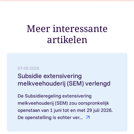
Meer interessante
artikelen
Lees meer over: Subsidie extensivering melkvee
07-08-2026
Subsidie extensivering
melkveehouderij (SEM) verlengd
De Subsidieregeling extensivering
melkveehouderij (SEM) zou oorspronkelijk
openstaan van 1 juni tot en met 29 juli 2026.
De openstelling is echter ver...