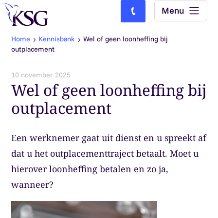
Skip to content
Menu
Bel ons: (0)77-4740000
Home
Kennisbank
Wel of geen loonheffing bij
outplacement
10 november 2025
Wel of geen loonheffing bij
outplacement
Een werknemer gaat uit dienst en u spreekt af
dat u het outplacementtraject betaalt. Moet u
hierover loonheffing betalen en zo ja,
wanneer?