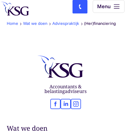
Skip to content
Menu
Bel ons: (0)77-4740000
Home
Wat we doen
Adviespraktijk
(Her)financiering
Accountants &
belastingadviseurs
Facebook
LinkedIn
Instagram
Wat we doen