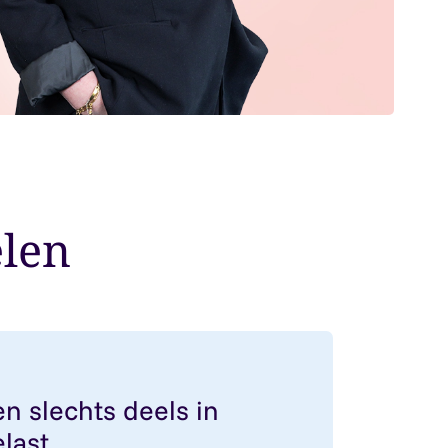
elen
nsioen slechts deels in Nederland belast
n slechts deels in
last