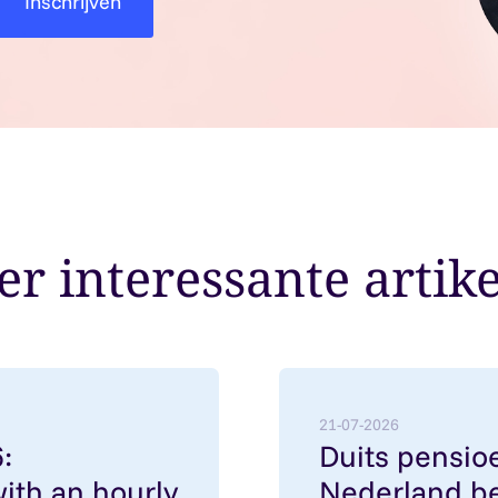
r interessante artik
employment contracts with an hourly rate below €38
Lees meer over: Duits pe
21-07-2026
:
Duits pensioe
ith an hourly
Nederland be