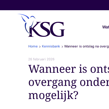
Skip to content
Wat
Home
Kennisbank
Wanneer is ontslag na over
Audit & Assurance
26 februari 2026
Wanneer is ont
Belastingadvies
overgang onde
Payroll & Loonadvies
mogelijk?
Accountancy & Bedrijfsadvies
Overheidsaccountants