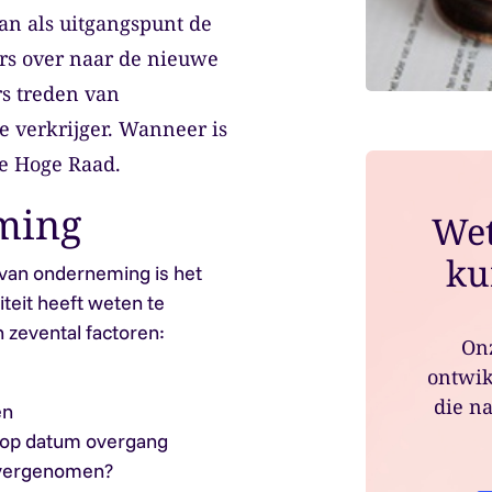
n als uitgangspunt de
rs over naar de nieuwe
rs treden van
e verkrijger. Wanneer is
de Hoge Raad.
ming
Wet
ku
van onderneming is het
teit heeft weten te
 zevental factoren:
Onz
ontwik
die na
en
a op datum overgang
 overgenomen?