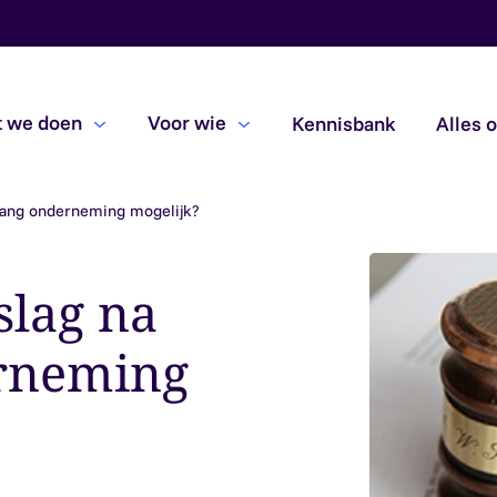
 we doen
Voor wie
Kennisbank
Alles 
gang onderneming mogelijk?
Beoordelingsopdrachten
Due diligence
slag na
Subsidiecontroles
rneming