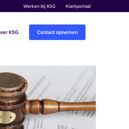
Werken bij KSG
Klantportaal
over KSG
Contact opnemen
Accountantscontrole
Pre-audit services
Overheidsaccountants