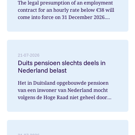
The legal presumption of an employment
contract for an hourly rate below €38 will
come into force on 31 December 2026.
What does this mean for you a...
Lees meer over: Duits pensioen slechts deels in Nede
21-07-2026
Duits pensioen slechts deels in
Nederland belast
Het in Duitsland opgebouwde pensioen
van een inwoner van Nederland mocht
volgens de Hoge Raad niet geheel door
Nederland belast worden. Wat speelde hi...
Lees meer over: Vereenvoudiging verlofregelingen m