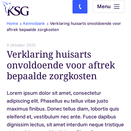
Skip to content
Menu
Bel ons: (0)77-4740000
Home
Kennisbank
Verklaring huisarts onvoldoende voor
aftrek bepaalde zorgkosten
9 oktober 2025
Verklaring huisarts
onvoldoende voor aftrek
bepaalde zorgkosten
Lorem ipsum dolor sit amet, consectetur
adipiscing elit. Phasellus eu tellus vitae justo
maximus finibus. Donec tellus diam, lobortis quis
eleifend et, vestibulum nec ante. Fusce dapibus
dignissim lectus, sit amet interdum neque tristique