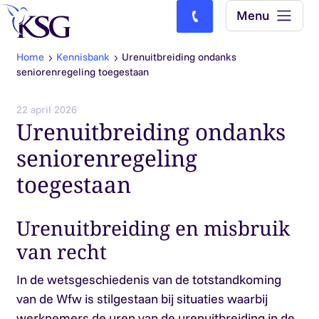
Skip to content
Menu
Bel ons: (0)77-4740000
Home
Kennisbank
Urenuitbreiding ondanks
seniorenregeling toegestaan
22 april 2026
Urenuitbreiding ondanks
seniorenregeling
toegestaan
Urenuitbreiding en misbruik
van recht
In de wetsgeschiedenis van de totstandkoming
van de Wfw is stilgestaan bij situaties waarbij
werknemers de uren van de urenuitbreiding in de