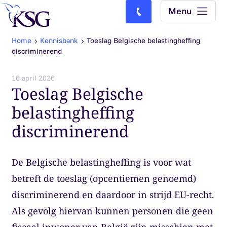
Skip to content
Menu
Bel ons: (0)77-4740000
Home
Kennisbank
Toeslag Belgische belastingheffing
discriminerend
16 april 2026
Toeslag Belgische
belastingheffing
discriminerend
De Belgische belastingheffing is voor wat
betreft de toeslag (opcentiemen genoemd)
discriminerend en daardoor in strijd EU-recht.
Als gevolg hiervan kunnen personen die geen