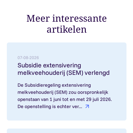
Meer interessante
artikelen
Lees meer over: Subsidie extensivering melkvee
07-08-2026
Subsidie extensivering
melkveehouderij (SEM) verlengd
De Subsidieregeling extensivering
melkveehouderij (SEM) zou oorspronkelijk
openstaan van 1 juni tot en met 29 juli 2026.
De openstelling is echter ver...