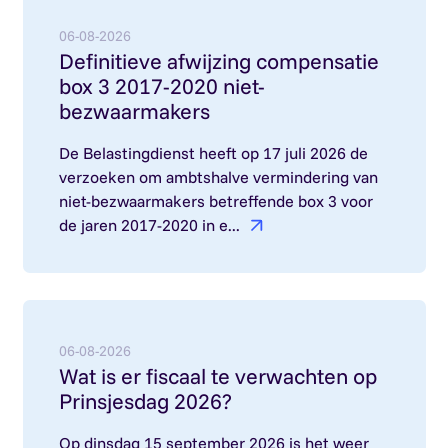
Lees meer over: Definitieve afwijzing compensa
06-08-2026
Definitieve afwijzing compensatie
box 3 2017-2020 niet-
bezwaarmakers
De Belastingdienst heeft op 17 juli 2026 de
verzoeken om ambtshalve vermindering van
niet-bezwaarmakers betreffende box 3 voor
de jaren 2017-2020 in e...
Lees meer over: Wat is er fiscaal te verwachten 
06-08-2026
Wat is er fiscaal te verwachten op
Prinsjesdag 2026?
Op dinsdag 15 september 2026 is het weer