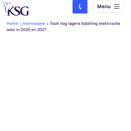
Skip to content
Menu
Bel ons: (0)77-4740000
Home
Kennisbank
Toch nog lagere bijtelling elektrische
auto in 2026 en 2027
De Tweede Kamer heeft een voorstel