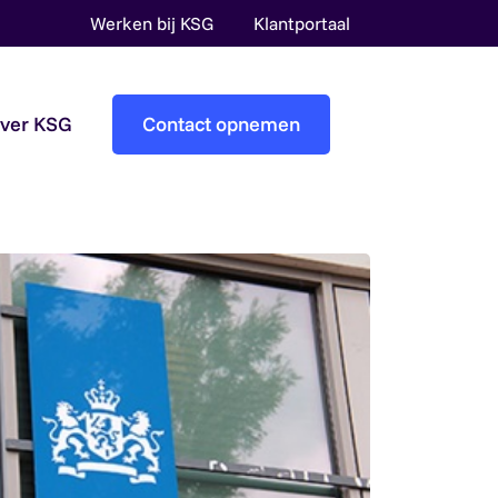
Werken bij KSG
Klantportaal
over KSG
Contact opnemen
Accountantscontrole
Pre-audit services
Overheidsaccountants