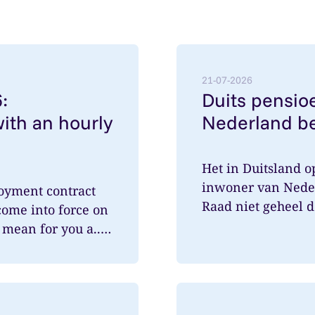
employment contracts with an hourly rate below €38
Lees meer over: Duits pe
21-07-2026
:
Duits pensioe
ith an hourly
Nederland be
Het in Duitsland 
inwoner van Nede
oyment contract
Raad niet geheel 
come into force on
speelde hi...
mean for you a...
egelingen met wetsvoorstel Verlofwet
Lees meer over: Vanaf 3