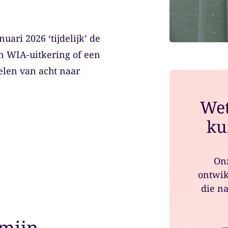
ari 2026 ‘tijdelijk’ de
n WIA-uitkering of een
len van acht naar
Wet
ku
Onz
ontwik
die na
rmijn