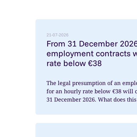
Lees meer over: From 31 December 2026: 
21-07-2026
From 31 December 2026
employment contracts w
rate below €38
The legal presumption of an empl
for an hourly rate below €38 will 
31 December 2026. What does this 
Lees meer over: Vereenvoudiging verlofr