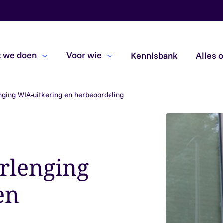
 we doen
Voor wie
Kennisbank
Alles 
enging WIA-uitkering en herbeoordeling
Beoordelingsopdrachten
Due diligence
Subsidiecontroles
erlenging
en