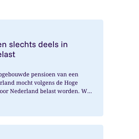
nsioen slechts deels in Nederland belast
n slechts deels in
last
opgebouwde pensioen van een
rland mocht volgens de Hoge
door Nederland belast worden. Wat
1 december 2026 arbeidsovereenkomst bij uurtarief onde