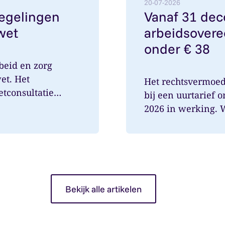
20-07-2026
regelingen
Vanaf 31 de
wet
arbeidsovere
onder € 38
beid en zorg
et. Het
Het rechtsvermoe
etconsultatie
bij een uurtarief 
2026 in werking. Wa
Bekijk alle artikelen