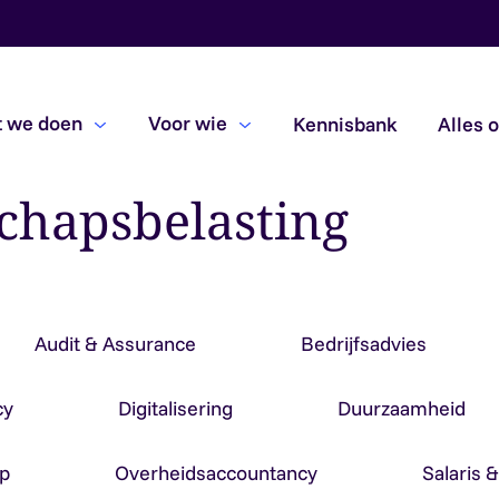
 we doen
Voor wie
Kennisbank
Alles 
schapsbelasting
Beoordelingsopdrachten
Due diligence
Subsidiecontroles
Audit & Assurance
Bedrijfsadvies
cy
Digitalisering
Duurzaamheid
p
Overheidsaccountancy
Salaris 