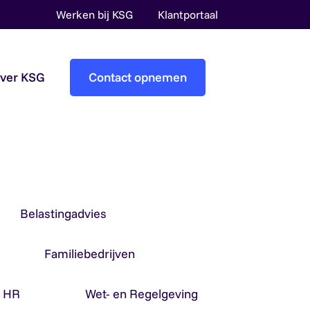
Werken bij KSG
Klantportaal
over KSG
Contact opnemen
Accountantscontrole
Pre-audit services
Overheidsaccountants
Belastingadvies
Familiebedrijven
& HR
Wet- en Regelgeving