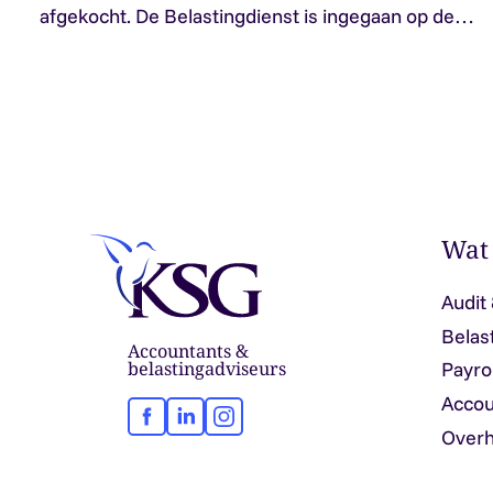
afgekocht. De Belastingdienst is ingegaan op de…
Wat
Audit
Belas
Accountants &
belastingadviseurs
Payro
Accou
Facebook
LinkedIn
Instagram
Overh