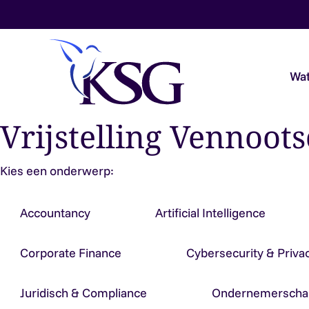
Skip to content
Wat
Vrijstelling Vennoot
Audit & Assurance
Kies een onderwerp:
Belastingadvies
Accountancy
Artificial Intelligence
Payroll & Loonadvies
Corporate Finance
Cybersecurity & Priva
Accountancy & Bedrijfsadvies
Juridisch & Compliance
Ondernemerscha
Overheidsaccountants