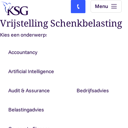
Skip to content
Menu
Bel ons: (0)77-4740000
Vrijstelling Schenkbelasting
Kies een onderwerp:
Accountancy
Artificial Intelligence
Audit & Assurance
Bedrijfsadvies
Belastingadvies