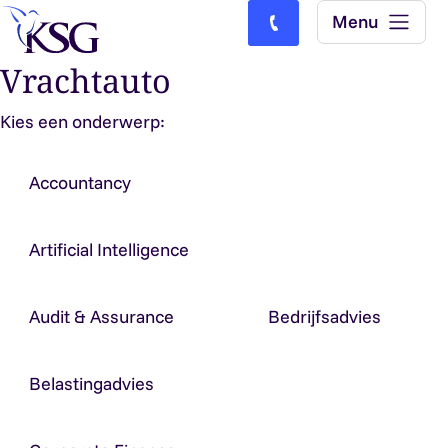
Skip to content
Menu
Bel ons: (0)77-4740000
Vrachtauto
Kies een onderwerp:
Accountancy
Artificial Intelligence
Audit & Assurance
Bedrijfsadvies
Belastingadvies