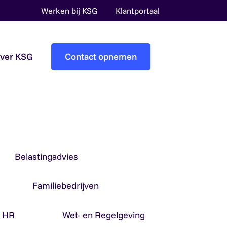
Werken bij KSG
Klantportaal
over KSG
Contact opnemen
Accountantscontrole
Pre-audit services
Overheidsaccountants
Belastingadvies
Familiebedrijven
& HR
Wet- en Regelgeving