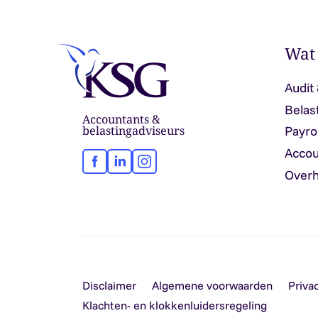
Wat
Audit
Belas
Accountants &
belastingadviseurs
Payro
Accou
Facebook
LinkedIn
Instagram
Overh
Disclaimer
Algemene voorwaarden
Priva
Klachten- en klokkenluidersregeling