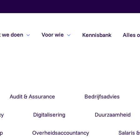
 we doen
Voor wie
Kennisbank
Alles 
Beoordelingsopdrachten
Due diligence
Subsidiecontroles
Audit & Assurance
Bedrijfsadvies
cy
Digitalisering
Duurzaamheid
p
Overheidsaccountancy
Salaris 