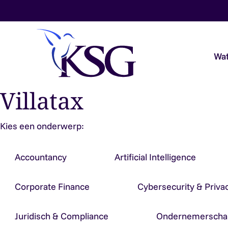
Skip to content
Wat
Villatax
Audit & Assurance
Kies een onderwerp:
Belastingadvies
Accountancy
Artificial Intelligence
Payroll & Loonadvies
Corporate Finance
Cybersecurity & Priva
Accountancy & Bedrijfsadvies
Juridisch & Compliance
Ondernemerscha
Overheidsaccountants