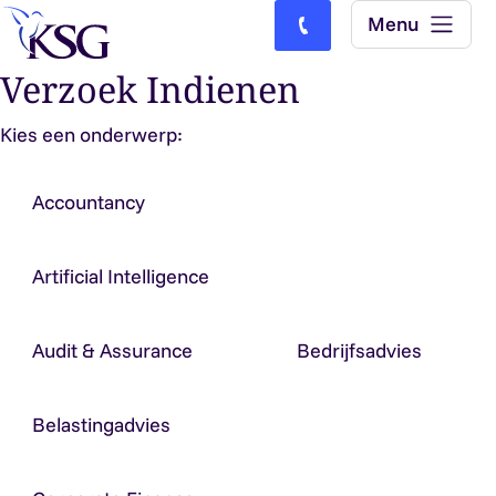
Skip to content
Menu
Bel ons: (0)77-4740000
Verzoek Indienen
Kies een onderwerp:
Accountancy
Artificial Intelligence
Audit & Assurance
Bedrijfsadvies
Belastingadvies