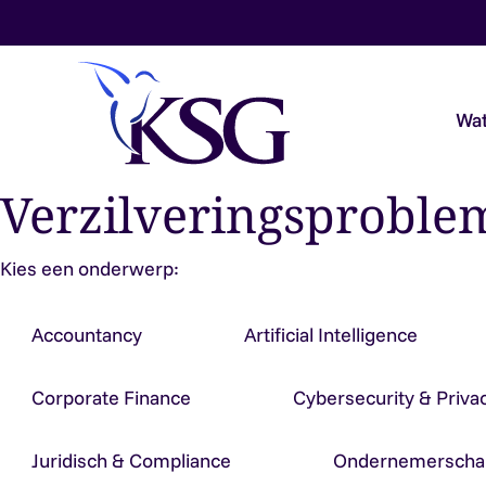
Skip to content
Wat
Verzilveringsproble
Audit & Assurance
Kies een onderwerp:
Belastingadvies
Accountancy
Artificial Intelligence
Payroll & Loonadvies
Corporate Finance
Cybersecurity & Priva
Accountancy & Bedrijfsadvies
Juridisch & Compliance
Ondernemerscha
Overheidsaccountants