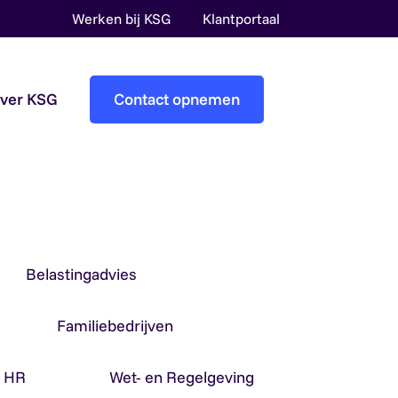
Werken bij KSG
Klantportaal
over KSG
Contact opnemen
Accountantscontrole
Pre-audit services
Overheidsaccountants
Belastingadvies
Familiebedrijven
& HR
Wet- en Regelgeving