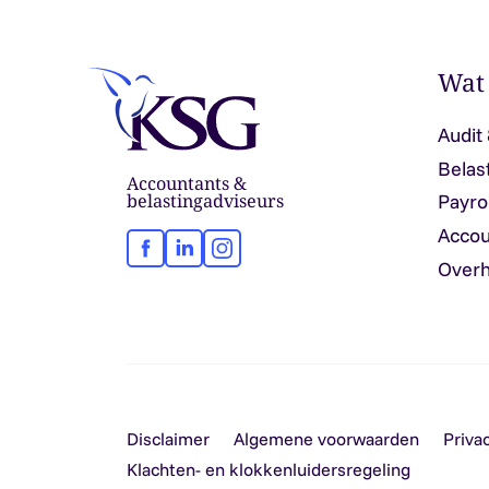
Wat
Audit
Belas
Accountants &
belastingadviseurs
Payro
Accou
Facebook
LinkedIn
Instagram
Overh
Disclaimer
Algemene voorwaarden
Priva
Klachten- en klokkenluidersregeling