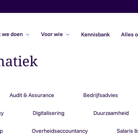
 we doen
Voor wie
Kennisbank
Alles 
matiek
Beoordelingsopdrachten
Due diligence
Subsidiecontroles
Audit & Assurance
Bedrijfsadvies
cy
Digitalisering
Duurzaamheid
p
Overheidsaccountancy
Salaris 