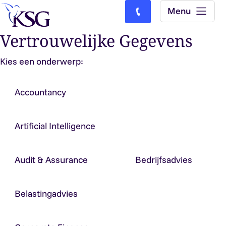
Skip to content
Menu
Bel ons: (0)77-4740000
Vertrouwelijke Gegevens
Kies een onderwerp:
Accountancy
Artificial Intelligence
Audit & Assurance
Bedrijfsadvies
Belastingadvies