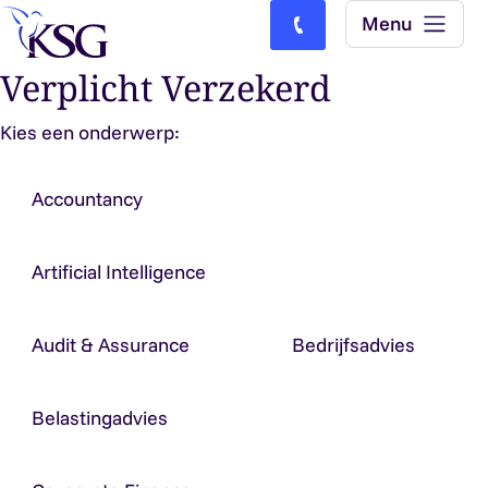
Skip to content
Menu
Bel ons: (0)77-4740000
Verplicht Verzekerd
Kies een onderwerp:
Accountancy
Artificial Intelligence
Audit & Assurance
Bedrijfsadvies
Belastingadvies