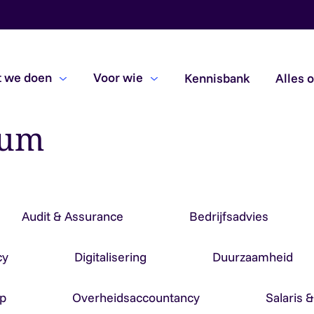
 we doen
Voor wie
Kennisbank
Alles 
dum
Beoordelingsopdrachten
Due diligence
Subsidiecontroles
Audit & Assurance
Bedrijfsadvies
cy
Digitalisering
Duurzaamheid
p
Overheidsaccountancy
Salaris 