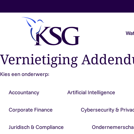
Skip to content
Wat
Vernietiging Adden
Audit & Assurance
Kies een onderwerp:
Belastingadvies
Accountancy
Artificial Intelligence
Payroll & Loonadvies
Corporate Finance
Cybersecurity & Priva
Accountancy & Bedrijfsadvies
Juridisch & Compliance
Ondernemerscha
Overheidsaccountants