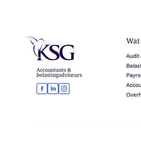
Wat
Audit
Belas
Accountants &
belastingadviseurs
Payro
Accou
Facebook
LinkedIn
Instagram
Overh