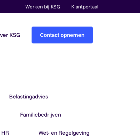
Werken bij KSG
Klantportaal
over KSG
Contact opnemen
Accountantscontrole
Pre-audit services
Overheidsaccountants
Belastingadvies
Familiebedrijven
& HR
Wet- en Regelgeving