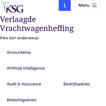
Skip to content
Menu
Bel ons: (0)77-4740000
Verlaagde
Vrachtwagenheffing
Kies een onderwerp:
Accountancy
Artificial Intelligence
Audit & Assurance
Bedrijfsadvies
Belastingadvies