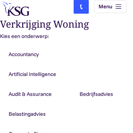
Skip to content
Menu
Bel ons: (0)77-4740000
Verkrijging Woning
Kies een onderwerp:
Accountancy
Artificial Intelligence
Audit & Assurance
Bedrijfsadvies
Belastingadvies