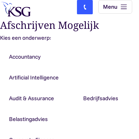
Skip to content
Menu
Bel ons: (0)77-4740000
Afschrijven Mogelijk
Kies een onderwerp:
Accountancy
Artificial Intelligence
Audit & Assurance
Bedrijfsadvies
Belastingadvies