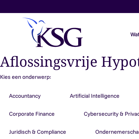
Skip to content
Wat
Aflossingsvrije Hypo
Audit & Assurance
Kies een onderwerp:
Belastingadvies
Accountancy
Artificial Intelligence
Payroll & Loonadvies
Corporate Finance
Cybersecurity & Priva
Accountancy & Bedrijfsadvies
Juridisch & Compliance
Ondernemerscha
Overheidsaccountants