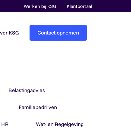
Werken bij KSG
Klantportaal
over KSG
Contact opnemen
Accountantscontrole
Pre-audit services
Overheidsaccountants
Belastingadvies
Familiebedrijven
& HR
Wet- en Regelgeving