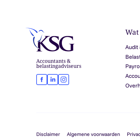
Wat
Audit
Belas
Accountants &
belastingadviseurs
Payro
Accou
Facebook
LinkedIn
Instagram
Overh
Disclaimer
Algemene voorwaarden
Priva