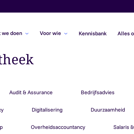
 we doen
Voor wie
Kennisbank
Alles 
theek
Beoordelingsopdrachten
Due diligence
Subsidiecontroles
Audit & Assurance
Bedrijfsadvies
cy
Digitalisering
Duurzaamheid
p
Overheidsaccountancy
Salaris 