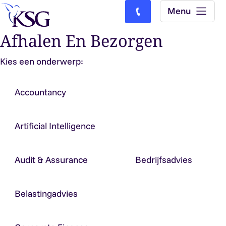
Skip to content
Menu
Bel ons: (0)77-4740000
Afhalen En Bezorgen
Kies een onderwerp:
Accountancy
Artificial Intelligence
Audit & Assurance
Bedrijfsadvies
Belastingadvies