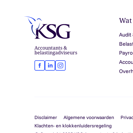
Wat
Audit
Belas
Accountants &
belastingadviseurs
Payro
Accou
Facebook
LinkedIn
Instagram
Overh
Disclaimer
Algemene voorwaarden
Priva
Klachten- en klokkenluidersregeling