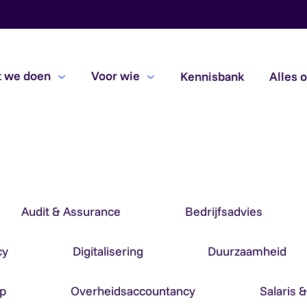
 we doen
Voor wie
Kennisbank
Alles 
Beoordelingsopdrachten
Due diligence
Subsidiecontroles
Audit & Assurance
Bedrijfsadvies
cy
Digitalisering
Duurzaamheid
p
Overheidsaccountancy
Salaris 