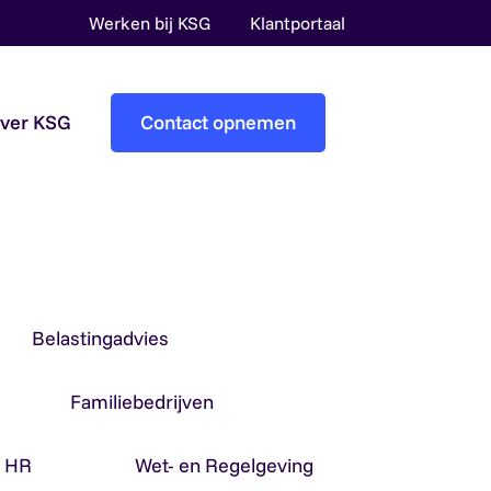
Werken bij KSG
Klantportaal
over KSG
Contact opnemen
Accountantscontrole
Pre-audit services
Overheidsaccountants
Belastingadvies
Familiebedrijven
& HR
Wet- en Regelgeving