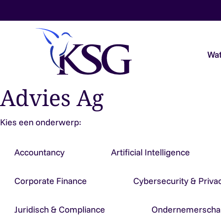
Skip to content
Wat
Advies Ag
Audit & Assurance
Kies een onderwerp:
Belastingadvies
Accountancy
Artificial Intelligence
Payroll & Loonadvies
Corporate Finance
Cybersecurity & Priva
Accountancy & Bedrijfsadvies
Juridisch & Compliance
Ondernemerscha
Overheidsaccountants