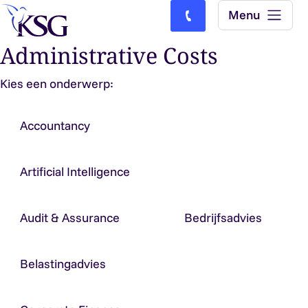
Skip to content
Menu
Bel ons: (0)77-4740000
Administrative Costs
Kies een onderwerp:
Accountancy
Artificial Intelligence
Audit & Assurance
Bedrijfsadvies
Belastingadvies