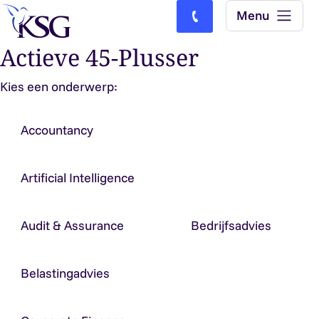
Skip to content
Menu
Bel ons: (0)77-4740000
Actieve 45-Plusser
Kies een onderwerp:
Accountancy
Artificial Intelligence
Audit & Assurance
Bedrijfsadvies
Belastingadvies