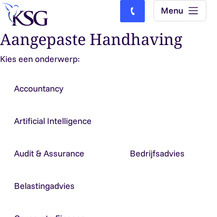
Skip to content
Menu
Bel ons: (0)77-4740000
Aangepaste Handhaving
Kies een onderwerp:
Accountancy
Artificial Intelligence
Audit & Assurance
Bedrijfsadvies
Belastingadvies