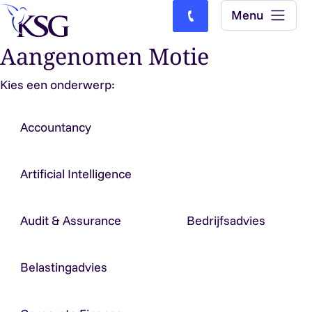
Skip to content
Menu
Bel ons: (0)77-4740000
Aangenomen Motie
Kies een onderwerp:
Accountancy
Artificial Intelligence
Audit & Assurance
Bedrijfsadvies
Belastingadvies