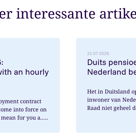
r interessante artik
employment contracts with an hourly rate below €38
Lees meer over: Duits pe
21-07-2026
:
Duits pensioe
ith an hourly
Nederland be
Het in Duitsland 
inwoner van Nede
oyment contract
Raad niet geheel 
come into force on
speelde hi...
mean for you a...