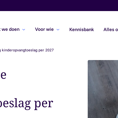
 we doen
Voor wie
Kennisbank
Alles 
g kinderopvangtoeslag per 2027
Beoordelingsopdrachten
Due diligence
re
Subsidiecontroles
eslag per