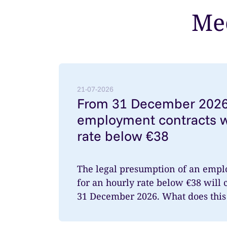
Mee
Lees meer over: From 31 December 2026: 
21-07-2026
From 31 December 2026
employment contracts w
rate below €38
The legal presumption of an empl
for an hourly rate below €38 will 
31 December 2026. What does this 