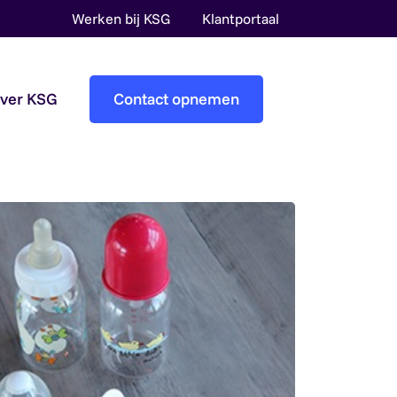
Werken bij KSG
Klantportaal
over KSG
Contact opnemen
Accountantscontrole
Pre-audit services
Overheidsaccountants