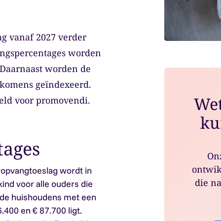
ag vanaf 2027 verder
ingspercentages worden
 Daarnaast worden de
nkomens geïndexeerd.
Wet
teld voor promovendi.
ku
tages
Onz
ontwik
opvangtoeslag wordt in
die na
ind voor alle ouders die
n de huishoudens met een
400 en € 87.700 ligt.