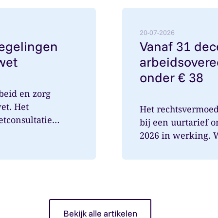
egelingen met wetsvoorstel Verlofwet
Lees meer over: Vanaf 3
20-07-2026
regelingen
Vanaf 31 de
wet
arbeidsovere
onder € 38
beid en zorg
et. Het
Het rechtsvermoe
etconsultatie
bij een uurtarief 
2026 in werking. Wa
Bekijk alle artikelen