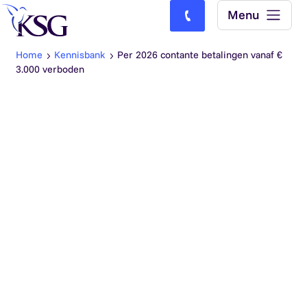
Skip to content
Menu
Bel ons: (0)77-4740000
Home
Kennisbank
Per 2026 contante betalingen vanaf €
3.000 verboden
Vanaf 1 januari 2026 geldt een verbod op