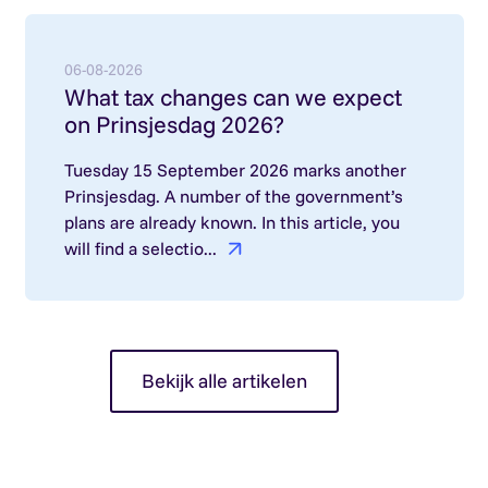
Lees meer over: What tax changes can we expect
06-08-2026
What tax changes can we expect
on Prinsjesdag 2026?
Tuesday 15 September 2026 marks another
Prinsjesdag. A number of the government’s
plans are already known. In this article, you
will find a selectio...
Bekijk alle artikelen