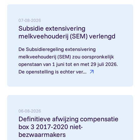
Lees meer over: Subsidie extensivering melkvee
07-08-2026
Subsidie extensivering
melkveehouderij (SEM) verlengd
De Subsidieregeling extensivering
melkveehouderij (SEM) zou oorspronkelijk
openstaan van 1 juni tot en met 29 juli 2026.
De openstelling is echter ver...
Lees meer over: Definitieve afwijzing compensa
06-08-2026
Definitieve afwijzing compensatie
box 3 2017-2020 niet-
bezwaarmakers