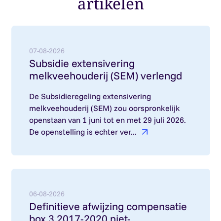
artikelen
Lees meer over: Subsidie extensivering melkvee
07-08-2026
Subsidie extensivering
melkveehouderij (SEM) verlengd
De Subsidieregeling extensivering
melkveehouderij (SEM) zou oorspronkelijk
openstaan van 1 juni tot en met 29 juli 2026.
De openstelling is echter ver...
Lees meer over: Definitieve afwijzing compensa
06-08-2026
Definitieve afwijzing compensatie
box 3 2017-2020 niet-