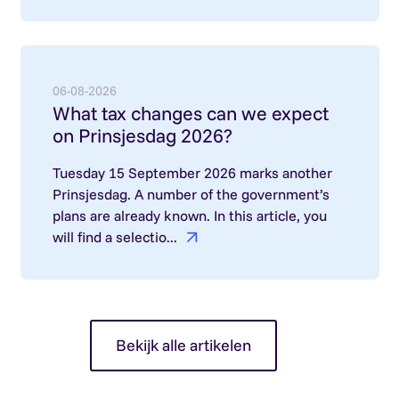
Lees meer over: What tax changes can we expect
06-08-2026
What tax changes can we expect
on Prinsjesdag 2026?
Tuesday 15 September 2026 marks another
Prinsjesdag. A number of the government’s
plans are already known. In this article, you
will find a selectio...
Bekijk alle artikelen