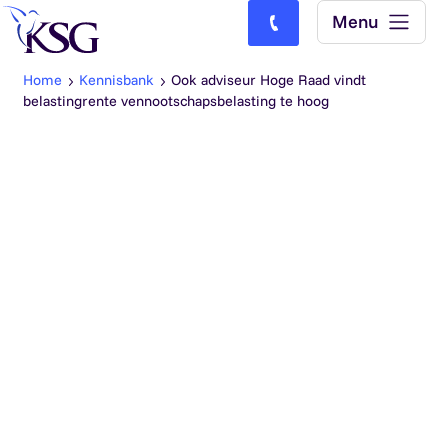
Skip to content
Menu
Bel ons: (0)77-4740000
Home
Kennisbank
Ook adviseur Hoge Raad vindt
belastingrente vennootschapsbelasting te hoog