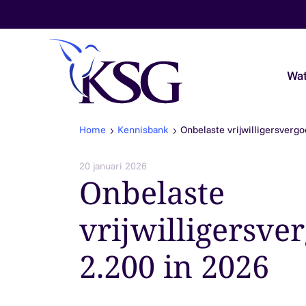
Skip to content
Wat
Home
Kennisbank
Onbelaste vrijwilligersvergo
Audit & Assurance
20 januari 2026
Onbelaste
Belastingadvies
vrijwilligersve
Payroll & Loonadvies
2.200 in 2026
Accountancy & Bedrijfsadvies
Overheidsaccountants