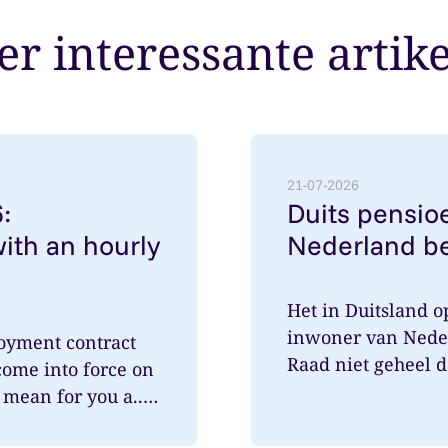
r interessante artik
employment contracts with an hourly rate below €38
Lees meer over: Duits pe
21-07-2026
:
Duits pensioe
ith an hourly
Nederland be
Het in Duitsland 
inwoner van Nede
oyment contract
Raad niet geheel 
come into force on
speelde hi...
mean for you a...