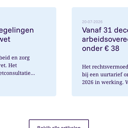
egelingen met wetsvoorstel Verlofwet
Lees meer over: Vanaf 3
20-07-2026
regelingen
Vanaf 31 de
wet
arbeidsovere
onder € 38
beid en zorg
et. Het
Het rechtsvermoe
etconsultatie
bij een uurtarief 
2026 in werking. Wa
Bekijk alle artikelen