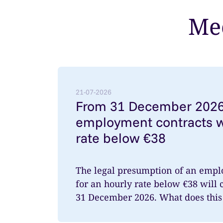
Mee
Lees meer over: From 31 December 2026: 
21-07-2026
From 31 December 2026
employment contracts w
rate below €38
The legal presumption of an empl
for an hourly rate below €38 will 
31 December 2026. What does this 