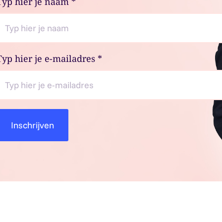
Typ hier je naam
*
Typ hier je e-mailadres
*