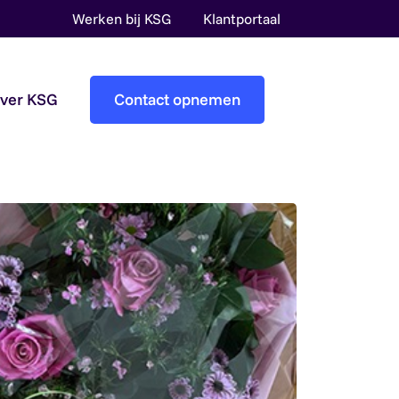
Werken bij KSG
Klantportaal
over KSG
Contact opnemen
Accountantscontrole
Pre-audit services
Overheidsaccountants