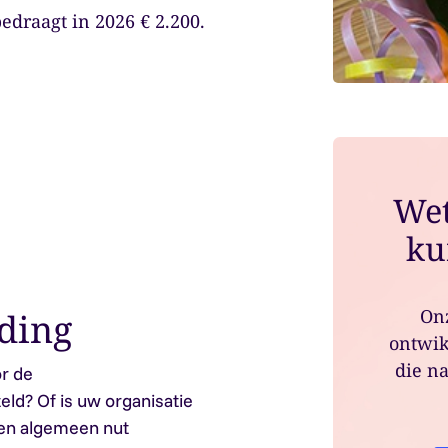
edraagt in 2026 € 2.200.
Wet
ku
Onz
eding
ontwik
die na
or de
eld? Of is uw organisatie
een algemeen nut