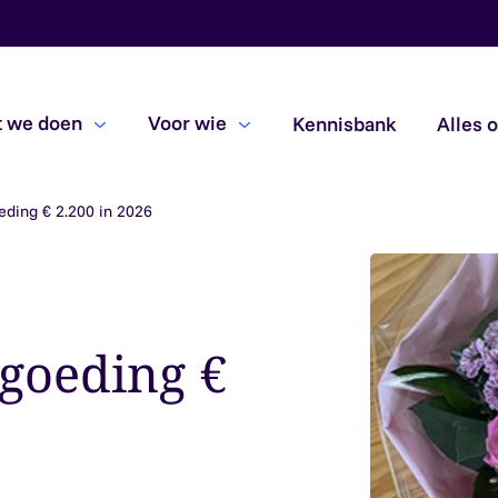
 we doen
Voor wie
Kennisbank
Alles 
eding € 2.200 in 2026
Beoordelingsopdrachten
Due diligence
Subsidiecontroles
rgoeding €