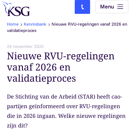
Skip to content
Menu
Bel ons: (0)77-4740000
Home
Kennisbank
Nieuwe RVU-regelingen vanaf 2026 en
validatieproces
26 november 2025
Nieuwe RVU-regelingen
vanaf 2026 en
validatieproces
De Stichting van de Arbeid (STAR) heeft cao-
partijen geïnformeerd over RVU-regelingen
die in 2026 ingaan. Welke nieuwe regelingen
zijn dit?