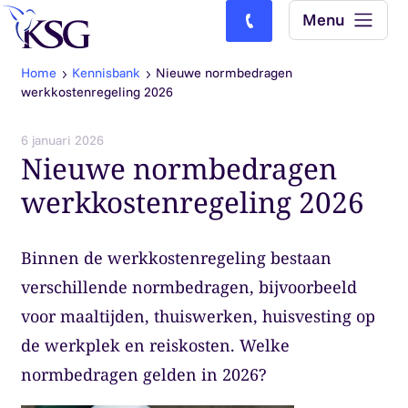
Skip to content
Menu
Bel ons: (0)77-4740000
Home
Kennisbank
Nieuwe normbedragen
werkkostenregeling 2026
6 januari 2026
Nieuwe normbedragen
werkkostenregeling 2026
Binnen de werkkostenregeling bestaan
verschillende normbedragen, bijvoorbeeld
voor maaltijden, thuiswerken, huisvesting op
de werkplek en reiskosten. Welke
normbedragen gelden in 2026?