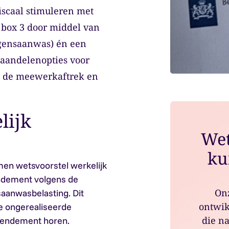
fiscaal stimuleren met
 box 3 door middel van
gensaanwas) én een
 aandelenopties voor
n de meewerkaftrek en
lijk
Wet
ku
en wetsvoorstel werkelijk
ndement volgens de
Onz
aanwasbelasting. Dit
ontwik
de ongerealiseerde
die na
 rendement horen.