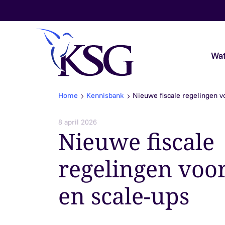
Skip to content
Wat
Home
Kennisbank
Nieuwe fiscale regelingen v
Audit & Assurance
8 april 2026
Nieuwe fiscale
Belastingadvies
regelingen voor
Payroll & Loonadvies
en scale-ups
Accountancy & Bedrijfsadvies
Overheidsaccountants