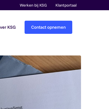
Werken bij KSG
Klantportaal
over KSG
Contact opnemen
Accountantscontrole
Pre-audit services
Overheidsaccountants