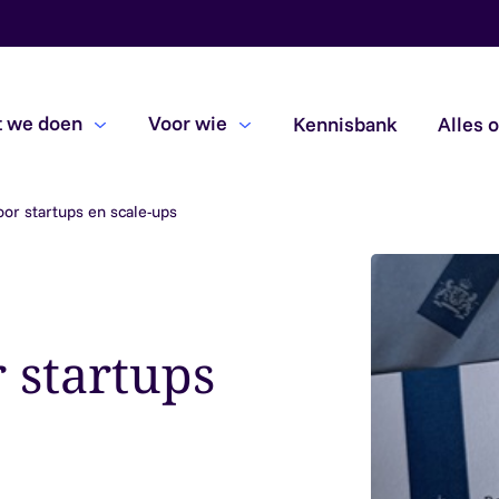
 we doen
Voor wie
Kennisbank
Alles 
oor startups en scale-ups
Beoordelingsopdrachten
Due diligence
Subsidiecontroles
 startups