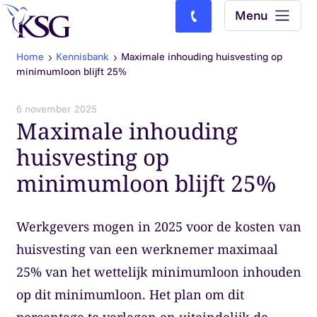
Skip to content
Menu
Bel ons: (0)77-4740000
Home
Kennisbank
Maximale inhouding huisvesting op
minimumloon blijft 25%
6 november 2025
Maximale inhouding
huisvesting op
minimumloon blijft 25%
Werkgevers mogen in 2025 voor de kosten van
huisvesting van een werknemer maximaal
25% van het wettelijk minimumloon inhouden
op dit minimumloon. Het plan om dit