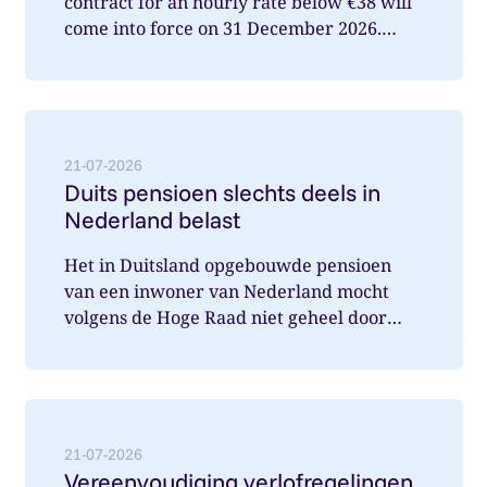
contract for an hourly rate below €38 will
come into force on 31 December 2026.
What does this mean for you a...
Lees meer over: Duits pensioen slechts deels in Nede
21-07-2026
Duits pensioen slechts deels in
Nederland belast
Het in Duitsland opgebouwde pensioen
van een inwoner van Nederland mocht
volgens de Hoge Raad niet geheel door
Nederland belast worden. Wat speelde hi...
Lees meer over: Vereenvoudiging verlofregelingen m
21-07-2026
Vereenvoudiging verlofregelingen