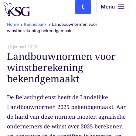
Skip to content
Menu
Bel ons: (0)77-4740000
Home
Kennisbank
Landbouwnormen voor
winstberekening bekendgemaakt
16 januari 2026
Landbouwnormen voor
winstberekening
bekendgemaakt
De Belastingdienst heeft de Landelijke
Landbouwnormen 2025 bekendgemaakt. Aan
de hand van deze normen moeten agrarische
ondernemers de winst over 2025 berekenen