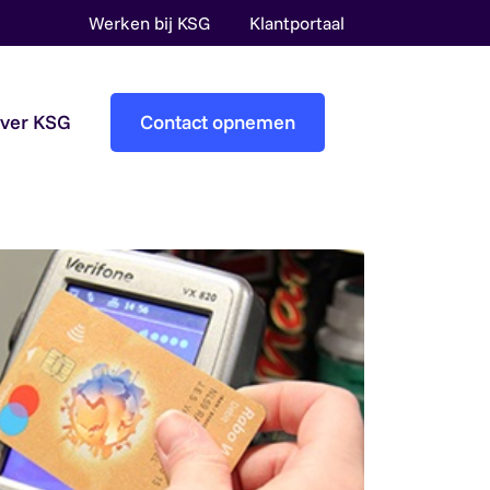
Werken bij KSG
Klantportaal
over KSG
Contact opnemen
Accountantscontrole
Pre-audit services
Overheidsaccountants