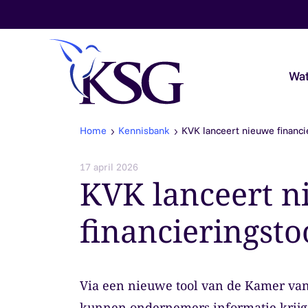
Skip to content
Wat
Home
Kennisbank
KVK lanceert nieuwe financi
Audit & Assurance
17 april 2026
KVK lanceert 
Belastingadvies
financieringsto
Payroll & Loonadvies
Accountancy & Bedrijfsadvies
Via een nieuwe tool van de Kamer va
Overheidsaccountants
kunnen ondernemers informatie krijg