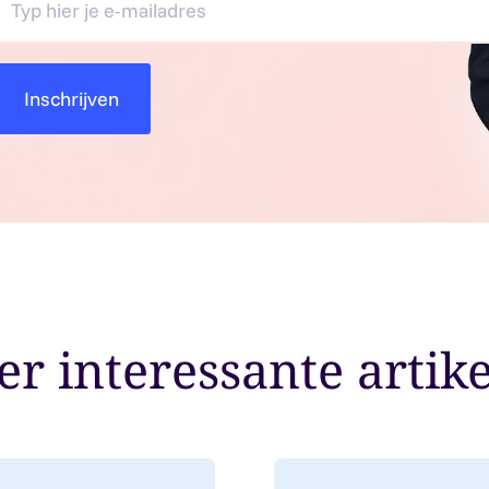
r interessante artik
employment contracts with an hourly rate below €38
Lees meer over: Duits pe