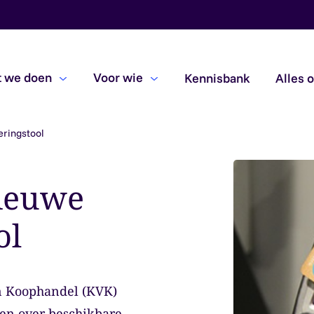
 we doen
Voor wie
Kennisbank
Alles 
eringstool
Beoordelingsopdrachten
Due diligence
nieuwe
Subsidiecontroles
ol
n Koophandel (KVK)
en over beschikbare