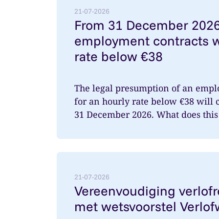
21-07-2026
From 31 December 2026
employment contracts w
rate below €38
The legal presumption of an empl
for an hourly rate below €38 will 
31 December 2026. What does this 
Lees meer over: Vereenvoudiging verlofr
21-07-2026
Vereenvoudiging verlof
met wetsvoorstel Verlof