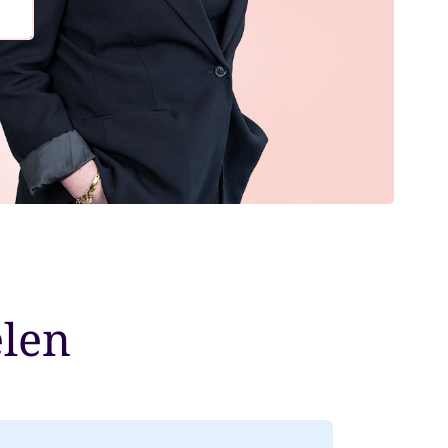
elen
nsioen slechts deels in Nederland belast