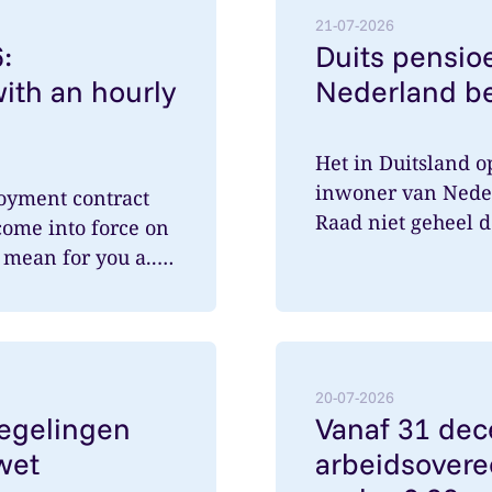
21-07-2026
:
Duits pensioe
ith an hourly
Nederland be
Het in Duitsland 
inwoner van Nede
oyment contract
Raad niet geheel 
come into force on
speelde hi...
mean for you a...
egelingen met wetsvoorstel Verlofwet
Lees meer over: Vanaf 3
20-07-2026
regelingen
Vanaf 31 de
wet
arbeidsovere