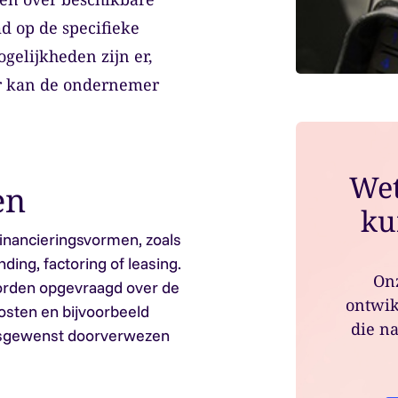
d op de specifieke
elijkheden zijn er,
ar kan de ondernemer
Wet
en
ku
financieringsvormen, zoals
ding, factoring of leasing.
Onz
worden opgevraagd over de
ontwik
kosten en bijvoorbeeld
die na
desgewenst doorverwezen