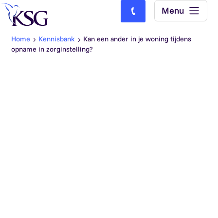
Skip to content
Menu
Bel ons: (0)77-4740000
Home
Kennisbank
Kan een ander in je woning tijdens
opname in zorginstelling?
De rente van een hypotheeklening voor je