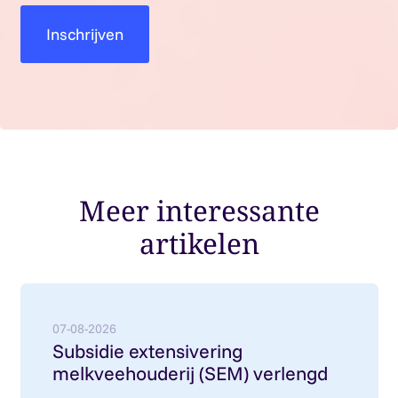
Meer interessante
artikelen
Lees meer over: Subsidie extensivering melkvee
07-08-2026
Subsidie extensivering
melkveehouderij (SEM) verlengd