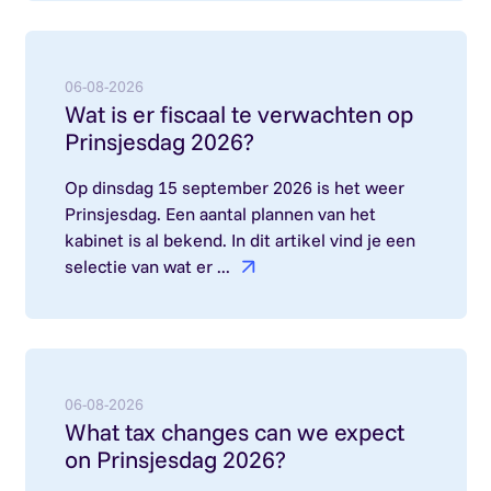
Lees meer over: Wat is er fiscaal te verwachten 
06-08-2026
Wat is er fiscaal te verwachten op
Prinsjesdag 2026?
Op dinsdag 15 september 2026 is het weer
Prinsjesdag. Een aantal plannen van het
kabinet is al bekend. In dit artikel vind je een
selectie van wat er ...
Lees meer over: What tax changes can we expect
06-08-2026
What tax changes can we expect
on Prinsjesdag 2026?