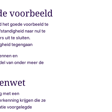
de voorbeeld
d het goede voorbeeld te
standigheid naar nul te
s uit te sluiten.
igheid tegengaan
kennen en
del van onder meer de
genwet
ag met een
erkenning krijgen die ze
atie voorgelegde