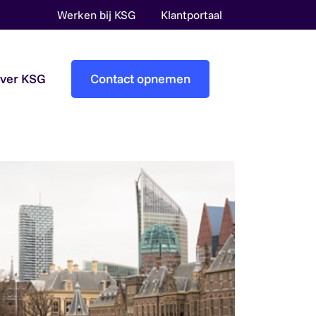
Werken bij KSG
Klantportaal
over KSG
Contact opnemen
Accountantscontrole
Pre-audit services
Overheidsaccountants