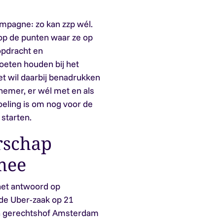
mpagne: zo kan zzp wél.
p de punten waar ze op
opdracht en
eten houden bij het
et wil daarbij benadrukken
emer, er wél met en als
eling is om nog voor de
starten.
rschap
mee
 het antwoord op
 de Uber-zaak op 21
an gerechtshof Amsterdam