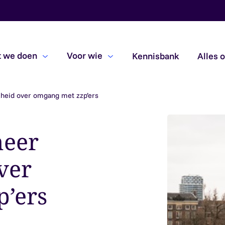
 we doen
Voor wie
Kennisbank
Alles 
kheid over omgang met zzp’ers
Beoordelingsopdrachten
Due diligence
meer
Subsidiecontroles
ver
’ers