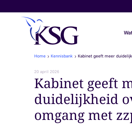
Skip to content
Wat
Home
Kennisbank
Kabinet geeft meer duidelij
Audit & Assurance
20 april 2026
Kabinet geeft 
Belastingadvies
duidelijkheid o
Payroll & Loonadvies
omgang met zzp
Accountancy & Bedrijfsadvies
Overheidsaccountants