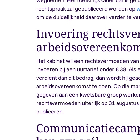
wegnemen. Het toetsingskader dat is geb
rechtspraak zal gepubliceerd worden op
w
om de duidelijkheid daarover verder te ve
Invoering rechtsv
arbeidsovereenkom
Het kabinet wil een rechtsvermoeden va
invoeren bij een uurtarief onder € 38. Al
verdient dan dit bedrag, dan wordt hij geac
arbeidsovereenkomst te doen. Op die ma
gegeven aan een kwetsbare groep werkend
rechtsvermoeden uiterlijk op 31 augustus 
publiceren.
Communicatiecamp