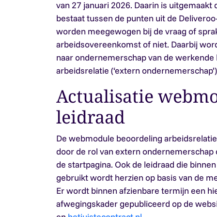
van 27 januari 2026. Daarin is uitgemaakt
bestaat tussen de punten uit de Deliveroo
worden meegewogen bij de vraag of sprak
arbeidsovereenkomst of niet. Daarbij wo
naar ondernemerschap van de werkende b
arbeidsrelatie (‘extern ondernemerschap’)
Actualisatie webm
leidraad
De webmodule beoordeling arbeidsrelatie
door de rol van extern ondernemerschap d
de startpagina. Ook de leidraad die binne
gebruikt wordt herzien op basis van de m
Er wordt binnen afzienbare termijn een hi
afwegingskader gepubliceerd op de websi
en
hetjuistecontract.nl.