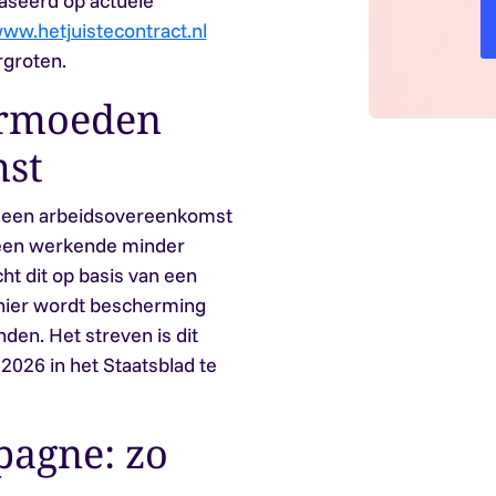
aseerd op actuele
ww.hetjuistecontract.nl
rgroten.
ermoeden
st
n een arbeidsovereenkomst
s een werkende minder
ht dit op basis van een
nier wordt bescherming
en. Het streven is dit
2026 in het Staatsblad te
agne: zo